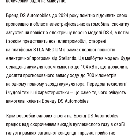
величезний заділ на майбутнє.
Бренд DS Automobiles до 2024 року помітно підсилить свою
пропозицію в області електрифікованих автомобілів: спочатку
запустивши повністю електричну версію моделі DS 4, а потім
і зовсім представить нові електромобілі, створені
на платформі STLA MEDIUM в рамках першої повністю
електричної програми від Stellantis. Ця майбутня модель буде
оснащена акумулятором ємністю до 104 кВтг, що дозволить
досягти прогнозованого запасу ходу до 700 кілометрів
на одному повному заряді акумулятора. Передові технології
і чудові технічні характеристики — це саме те, чого очікують
вимогливі клієнти Бренду DS Automobiles.
Крім розробки силових агрегатів, Бренд DS Automobiles
працює над скороченням викидів вуглекислого газу в своїй
галузі в рамках загальної концепції і правил, прийнятих