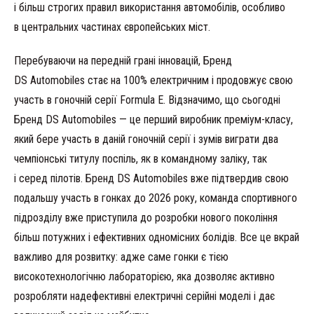
і більш строгих правил використання автомобілів, особливо
в центральних частинах європейських міст.
Перебуваючи на передній грані інновацій, Бренд
DS Automobiles стає на 100% електричним і продовжує свою
участь в гоночній серії Formula E. Відзначимо, що сьогодні
Бренд DS Automobiles — це перший виробник преміум-класу,
який бере участь в даній гоночній серії і зумів виграти два
чемпіонські титулу поспіль, як в командному заліку, так
і серед пілотів. Бренд DS Automobiles вже підтвердив свою
подальшу участь в гонках до 2026 року, команда спортивного
підрозділу вже приступила до розробки нового покоління
більш потужних і ефективних одномісних болідів. Все це вкрай
важливо для розвитку: адже саме гонки є тією
високотехнологічню лабораторією, яка дозволяє активно
розробляти надефективні електричні серійні моделі і дає