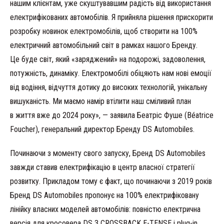
нашим клієнтам, уже скуштувавшим радість від використання
електрифікованих автомобілів. Я прийняла рішення прискорити
розробку новинок електромобілів, щоб створити на 100%
електричний автомобільний світ в рамках нашого Бренду.
Це буде світ, який «заряджений» на подорожі, задоволення,
потужність, динаміку. Електромобілі обіцяють нам нові емоції
від водіння, відчуття дотику до високих технологій, унікальну
вишуканість. Ми маємо намір втілити наш сміливий план
в життя вже до 2024 року», — заявила Беатріс Фуше (Béatrice
Foucher), генеральний директор Бренду DS Automobiles.
Починаючи з моменту свого запуску, Бренд DS Automobiles
завжди ставив електрифікацію в центр власної стратегії
розвитку. Прикладом тому є факт, що починаючи з 2019 років
Бренд DS Automobiles пропонує на 100% електрифіковану
лінійку власних моделей автомобілів: повністю електрична
версія для кросовера DS 3 CROSSBACK E-TENSE і plug-in