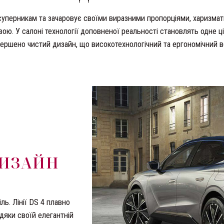
суперникам та зачаровує своїми виразними пропорціями, харизмат
ю. У салоні технології доповненої реальності становлять одне ціл
ршено чистий дизайн, що високотехнологічний та ергономічний в
ДИЗАЙН
ль. Лінії DS 4 плавно
вдяки своїй елегантній