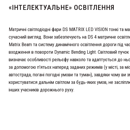
«ІНТЕЛЕКТУАЛЬНЕ» ОСВІТЛЕННЯ
Матричні світлодіодні фари DS MATRIX LED VISION тонкі та м
сучасний вигляд. Вони забезпечують на DS 4 матричне освіт
Matrix Beam та систему динамічного освітлення дороги під ча
входження в повороти Dynamic Bending Light. Світловий пучок
визначає особливості рельєфу навколо та адаптується до нь
за допомогою п’ятьох наперед заданих режимів (у місті, за мі
автострада, погані погодні умови та туман), завдяки чому ви 
користуватися дальнім світлом за будь-яких умов, не засліп
інших учасників дорожнього руху.