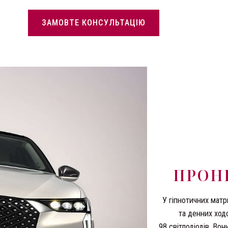
ЗАМОВТЕ КОНСУЛЬТАЦІЮ
ПРОН
У гіпнотичних мат
та денних ход
98 світлодіодів. Во