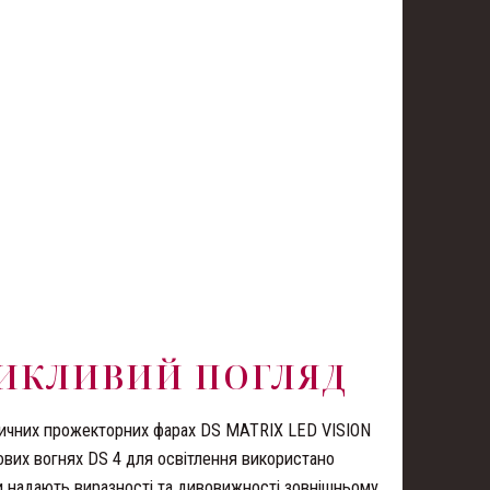
ИКЛИВИЙ ПОГЛЯД
ричних прожекторних фарах DS MATRIX LED VISION
ових вогнях DS 4 для освітлення використано
ни надають виразності та дивовижності зовнішньому