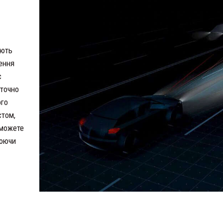
ають
лення
с
 точно
ого
стом,
зможете
люючи