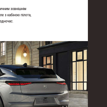
ичним зовнішнім
е з кабіною пілота,
одночас.