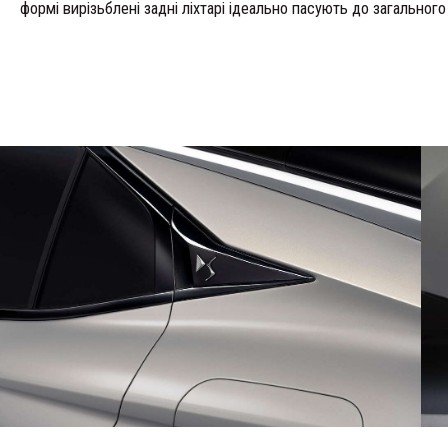
формі вирізьблені задні ліхтарі ідеально пасують до загального