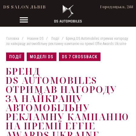
DS SALON ЛЬВІВ
Городоцька, 288
Головна
Новини DS
Події
Бренд DS Automobiles отримав нагороду
за найкращу автомобільну рекламну кампанію на премії Effie Awards Ukraine
ПОДІЇ
МОДЕЛІ DS
DS 7 CROSSBACK
БРЕНД
DS AUTOMOBILES
ОТРИМАВ НАГОРОДУ
ЗА НАЙКРАЩУ
АВТОМОБІЛЬНУ
РЕКЛАМНУ КАМПАНІЮ
НА ПРЕМІЇ EFFIE
AWARDS UKRAINE