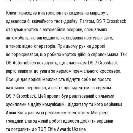
Клієнт приходив в автосалон і виїжджав на маршрут,
здавалося б, звичайного тест-драйву. Раптом, DS 7 Crossback
оточував кортеж з автомобілів охорони, спеціальних
автомобілів, які виглядають як справжні портульні авто,
а також відео-операторів. При цьому рух на дорозі
не перекривався, що робило кортеж дійсно європейським. Так
DS Automobiles показують, що власникам DS 7 Crossback
варто звикати до уваги за кермом преміального кросовера.
Все це дає водієві можливість відчути себе не просто
важливою персоною, а навіть президентом за кермом
DS 7 Crossback. Цей проект був реалізований спільними
зусиллями відділу комунікацій і діджиталу та його керівника
Аліни Коси разом із рекламним агентством Mingineer
і завдяки злагодженій роботі вдалося досягти вершини
та потрапити до ТОП Effie Awards Ukraine.