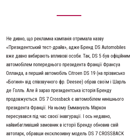
Не дивно, що рекламна кампанія отримала назву
«Президентський тест-драйв», адже Бренд DS Automobiles
вже давно вибирають впливові особи. Так, DS 5 був офіційним
автомобілем попереднього президента Франції Франсуа
Олланда, а перший автомобіль Citroen DS 19 (на прізвисько
«Богиня» від співзвучного фр. Deesee) обрав своїм і Шарль
де Голль. Але й зараз президентська історія Бренду
продовжується. DS 7 Crossback є автомобілем нинішнього
президента Франції. На ньому Еммануель Маркон
пересувався під час своєї інавгурації. І ось недавно,
найвибагливіший замовник в історії Бренду обновив свій
автопарк, обравши ексклюзивну модель DS 7 CROSSBACK