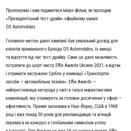
Пропонуємо і вам подивитися мікро-фільм, як проходив
«Президентський тест-драйв» офіційному каналі
DS Automobiles.
Головною метою даної кампанії був унікальний досвід для
клієнтів преміального Бренду DS Automobiles, їх емоції
та відчуття під час тест-драйву. Саме це дало можливість
потрапити до шорт-листу Effie Awards Ukraine 2021, а відтак
і отримати заслужене Срібло у номінації «Транспортні
засоби — автомобільна техніка». Effie Awards —
найпрестижніша нагорода у світі в галузі маркетингових
комунікацій, яку отримують за головне досягнення у сфері —
ефективність. Премія заснована в Нью-Йорку, США в 1968
році і вже понад 50 років для рекламодавців та агенцій
перемога на конкурсі є глобальним символом успіху
в індустрії. Для України це вже 16-та щорічна премія, Effie