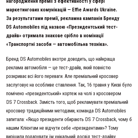
нагородження премії з ефективності у сфері
маркетингових комунікацій — Effie Awards Ukraine.
За результатами премії, рекламна кампанія Бренду
DS Automobiles під назвою «Президентський тест-
драйв» отримала знакове срібло в номінації
«Транспортні засоби — автомобільна техніка».
Бренд DS Automobiles вкотре доводить, що найкраща
реклама автомобіля — це тест-драйв, який повністю
розкриває всі його переваги. Але преміальний кросовер
заслуговує на особливе ставлення. Так, 16 травня у Києві було
помічено «президентський» кортеж на чолі з кросовером
DS 7 Crossback. Замість того, щоб рекламувати преміальний
кросовер традиційними методами, команда DS Automobiles
запитала: «Якщо президенти обирають DS 7 Crossback, чому б
нашим Клієнтам не відчути себе «президентами»? Тому
вирішила подарувати їм унікальний досвід тест-драйву.