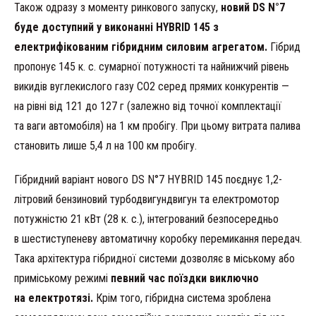
Також одразу з моменту ринкового запуску,
новий DS N°7
буде доступний у виконанні HYBRID 145 з
електрифікованим гібридним силовим агрегатом.
Гібрид
пропонує 145 к. с. сумарної потужності та найнижчий рівень
викидів вуглекислого газу CO2 серед прямих конкурентів —
на рівні від 121 до 127 г (залежно від точної комплектації
та ваги автомобіля) на 1 км пробігу. При цьому витрата палива
становить лише 5,4 л на 100 км пробігу.
Гібридний варіант нового DS N°7 HYBRID 145 поєднує 1,2-
літровий бензиновий турбодвигундвигун та електромотор
потужністю 21 кВт (28 к. с.), інтегрований безпосередньо
в шестиступеневу автоматичну коробку перемикання передач.
Така архітектура гібридної системи дозволяє в міському або
приміському режимі
певний час поїздки виключно
на електротязі.
Крім того, гібридна система зроблена