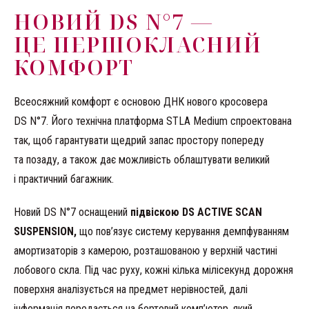
НОВИЙ DS N°7 —
ЦЕ ПЕРШОКЛАСНИЙ
КОМФОРТ
Всеосяжний комфорт є основою ДНК нового кросовера
DS N°7. Його технічна платформа STLA Medium спроектована
так, щоб гарантувати щедрий запас простору попереду
та позаду, а також дає можливість облаштувати великий
і практичний багажник.
Новий DS N°7 оснащений
підвіскою DS ACTIVE SCAN
SUSPENSION,
що пов’язує систему керування демпфуванням
амортизаторів з камерою, розташованою у верхній частині
лобового скла. Під час руху, кожні кілька мілісекунд дорожня
поверхня аналізується на предмет нерівностей, далі
інформація передається на бортовий комп’ютер, який