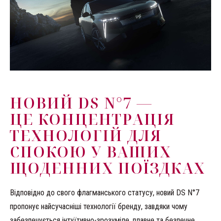
НОВИЙ DS N°7 —
ЦЕ КОНЦЕНТРАЦІЯ
ТЕХНОЛОГІЙ ДЛЯ
СПОКОЮ У ВАШИХ
ЩОДЕННИХ ПОЇЗДКАХ
Відповідно до свого флагманського статусу, новий DS N°7
пропонує найсучасніші технології бренду, завдяки чому
забезпечується інтуїтивно-зрозуміле, плавне та безпечне