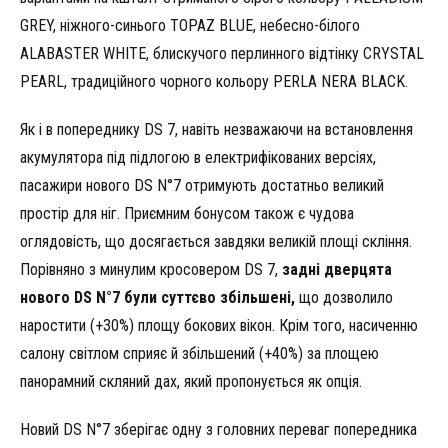
GREY, ніжного-синього TOPAZ BLUE, небесно-білого
ALABASTER WHITE, блискучого перлинного відтінку CRYSTAL
PEARL, традиційного чорного кольору PERLA NERA BLACK.
Як і в попереднику DS 7, навіть незважаючи на встановлення
акумулятора під підлогою в електрифікованих версіях,
пасажири нового DS N°7 отримують достатньо великий
простір для ніг. Приємним бонусом також є чудова
оглядовість, що досягається завдяки великій площі скління.
Порівняно з минулим кросовером DS 7,
задні дверцята
нового DS N°7 були суттєво збільшені,
що дозволило
наростити (+30%) площу бокових вікон. Крім того, насиченню
салону світлом сприяє й збільшений (+40%) за площею
панорамний скляний дах, який пропонується як опція.
Новий DS N°7 зберігає одну з головних переваг попередника