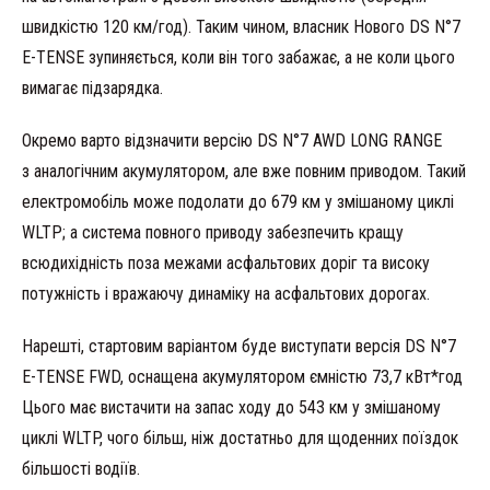
швидкістю 120 км/год). Таким чином, власник Нового DS N°7
E-TENSE зупиняється, коли він того забажає, а не коли цього
вимагає підзарядка.
Окремо варто відзначити версію DS N°7 AWD LONG RANGE
з аналогічним акумулятором, але вже повним приводом. Такий
електромобіль може подолати до 679 км у змішаному циклі
WLTP; а система повного приводу забезпечить кращу
всюдихідність поза межами асфальтових доріг та високу
потужність і вражаючу динаміку на асфальтових дорогах.
Нарешті, стартовим варіантом буде виступати версія DS N°7
E-TENSE FWD, оснащена акумулятором ємністю 73,7 кВт*год
Цього має вистачити на запас ходу до 543 км у змішаному
циклі WLTP, чого більш, ніж достатньо для щоденних поїздок
більшості водіїв.