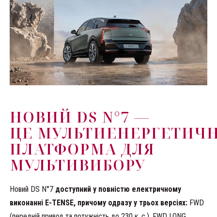
НОВИЙ DS N°7 —
ЦЕ МУЛЬТИЕНЕРГЕТИЧ
ПЛАТФОРМА ДЛЯ
МУЛЬТИВИБОРУ
Новий DS N°7
доступний у повністю електричному
виконанні E-TENSE, причому одразу у трьох версіях:
FWD
(передній привод та потужність до 230 к. с.), FWD LONG