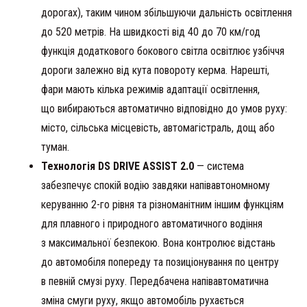
дорогах), таким чином збільшуючи дальність освітлення
до 520 метрів. На швидкості від 40 до 70 км/год
функція додаткового бокового світла освітлює узбіччя
дороги залежно від кута повороту керма. Нарешті,
фари мають кілька режимів адаптації освітлення,
що вибираються автоматично відповідно до умов руху:
місто, сільська місцевість, автомагістраль, дощ або
туман.
Технологія DS DRIVE ASSIST 2.0
— система
забезпечує спокій водію завдяки напівавтономному
керуванню 2-го рівня та різноманітним іншим функціям
для плавного і природного автоматичного водіння
з максимальної безпекою. Вона контролює відстань
до автомобіля попереду та позиціонування по центру
в певній смузі руху. Передбачена напівавтоматична
зміна смуги руху, якщо автомобіль рухається