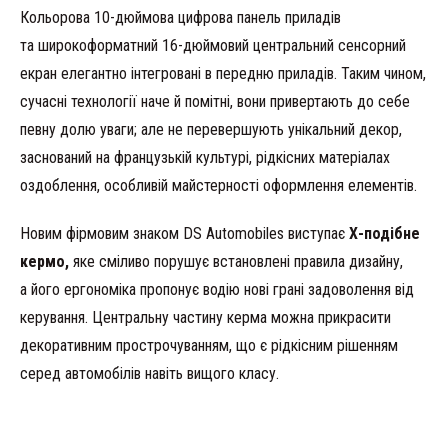
Кольорова 10-дюймова цифрова панель приладів
та широкоформатний 16-дюймовий центральний сенсорний
екран елегантно інтегровані в передню приладів. Таким чином,
сучасні технології наче й помітні, вони привертають до себе
певну долю уваги; але не перевершують унікальний декор,
заснований на французькій культурі, рідкісних матеріалах
оздоблення, особливій майстерності оформлення елементів.
Новим фірмовим знаком DS Automobiles виступає
Х-подібне
кермо,
яке сміливо порушує встановлені правила дизайну,
а його ергономіка пропонує водію нові грані задоволення від
керування. Центральну частину керма можна прикрасити
декоративним прострочуванням, що є рідкісним рішенням
серед автомобілів навіть вищого класу.