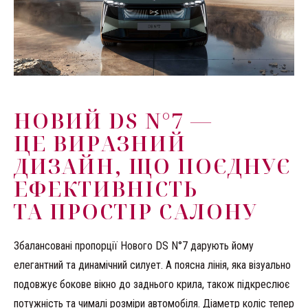
НОВИЙ DS N°7 —
ЦЕ ВИРАЗНИЙ
ДИЗАЙН, ЩО ПОЄДНУЄ
ЕФЕКТИВНІСТЬ
ТА ПРОСТІР САЛОНУ
Збалансовані пропорції Нового DS N°7 дарують йому
елегантний та динамічний силует. А поясна лінія, яка візуально
подовжує бокове вікно до заднього крила, також підкреслює
потужність та чималі розміри автомобіля. Діаметр коліс тепер