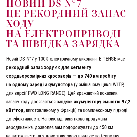
НОВИЙ DS N°7 —
ЦЕ РЕКОРДНИЙ ЗАПАС
ХОДУ
НА ЕЛЕКТРОПРИВОДІ
ТА ШВИДКА ЗАРЯДКА
Новий DS N°7 у 100% електричному виконанні E-TENSE має
рекордний запас ходу як для сегменту
сердньорозмірних кросоверів — до 740 км пробігу
на одному заряді акумулятора
(у змішаному циклі WLTP,
для версії FWD LONG RANGE). Цей вражаючий показник
запасу ходу досягається завдяки
акумулятору ємністю 97,2
кВт*год,
виготовленому у Франції, та комплексному підході
до ефективності. Наприклад, винятково продумана
аеродинаміка, дозволяє вам подорожувати до 450 км
на автомагістралі з доволі високою швидкістю (середня