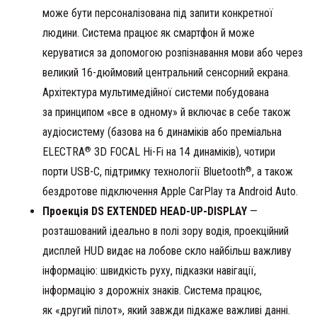
може бути персоналізована під запити конкретної
людини. Система працює як смартфон й може
керуватися за допомогою розпізнавання мови або через
великий 16-дюймовий центральний сенсорний екрана.
Архітектура мультимедійної системи побудована
за принципом «все в одному» й включає в себе також
аудіосистему (базова на 6 динаміків або преміальна
®
ELECTRA
3D FOCAL Hi-Fi на 14 динаміків), чотири
®
порти USB-C, підтримку технології Bluetooth
, а також
бездротове підключення Apple CarPlay та Android Auto.
Проекція DS EXTENDED HEAD-UP-DISPLAY
—
розташований ідеально в полі зору водія, проекційний
дисплей HUD видає на лобове скло найбільш важливу
інформацію: швидкість руху, підказки навігації,
інформацію з дорожніх знаків. Система працює,
як «другий пілот», який завжди підкаже важливі данні.