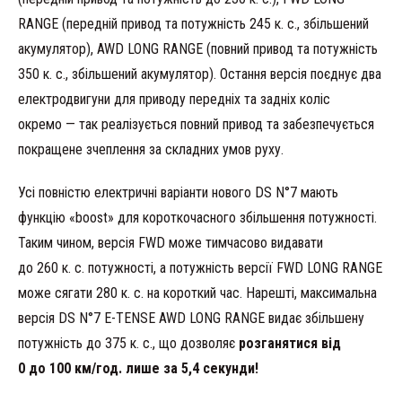
RANGE (передній привод та потужність 245 к. с., збільшений
акумулятор), AWD LONG RANGE (повний привод та потужність
350 к. с., збільшений акумулятор). Остання версія поєднує два
електродвигуни для приводу передніх та задніх коліс
окремо — так реалізується повний привод та забезпечується
покращене зчеплення за складних умов руху.
Усі повністю електричні варіанти нового DS N°7 мають
функцію «boost» для короткочасного збільшення потужності.
Таким чином, версія FWD може тимчасово видавати
до 260 к. с. потужності, а потужність версії FWD LONG RANGE
може сягати 280 к. с. на короткий час. Нарешті, максимальна
версія DS N°7 E-TENSE AWD LONG RANGE видає збільшену
потужність до 375 к. с., що дозволяє
розганятися від
0 до 100 км/год. лише за 5,4 секунди!