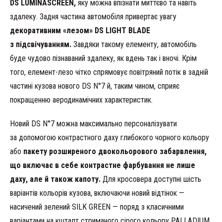
DS LUMINASCREEN,
яку можна впізнати миттєво та навіть
здалеку. Задня частина автомобіля привертає увагу
декоративним «лезом» DS LIGHT BLADE
з підсвічуванням.
Завдяки такому елементу, автомобіль
буде чудово пізнаваний здалеку, як вдень так і вночі. Крім
того, елемент-лезо чітко спрямовує повітряний потік в задній
частині кузова нового DS N°7 й, таким чином, сприяє
покращенню аеродинамічних характеристик.
Новий DS N°7 можна максимально персоналізувати
за допомогою контрастного даху глибокого чорного кольору
або
пакету розширеного двокольорового забарвлення,
що включає в себе контрастне фарбування не лише
даху, але й також капоту.
Для кросовера доступні шість
варіантів кольорів кузова, включаючи новий відтінок —
насичений зелений SILK GREEN — поряд з класичними
варіантами на кшталт стриманого сірого кольору PALLADIUM