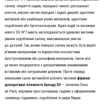
салону: покриття сидінь, передньої панелі, центральної
консолі, верхніх частин передніх і задніх дверей; однотипні
матеріали або комбінація різних матеріалів, однотонне
оздоблення або багатокольорове. Адже водій та пасажири
нового DS N°7 мають насолоджуються однаково високим
рівнем оздоблення салону, максимальною увагою
до деталей. Так, великі поверхні салону можуть бути вкриті
м’якими матеріалами та підкреслені контрастним
прострочуванням або рельєфним візерунком, також все
це може поєднуватися з декоративними алюмінієвими
вставками або натуральним деревом. Проте справді
унікальним салон автомобіля роблять численні
фірмові
декоративні елементи бренду DS
— тиснення Clous
de Paris, перлинне прострочування, сидіння з оформленням
«ремінець годинника», оздоблення зі шкіри Nappa.