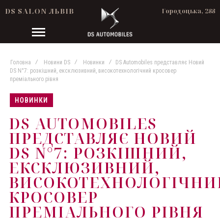
DS SALON ЛЬВІВ
Городоцька, 288
Головна
Новини DS
Новинки
DS Automobiles представляє Новий
DS N°7: розкішний, ексклюзивний, високотехнологічний кросовер
преміального рівня
НОВИНКИ
DS AUTOMOBILES
ПРЕДСТАВЛЯЄ НОВИЙ
DS N°7: РОЗКІШНИЙ,
ЕКСКЛЮЗИВНИЙ,
ВИСОКОТЕХНОЛОГІЧНИ
КРОСОВЕР
ПРЕМІАЛЬНОГО РІВНЯ