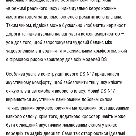
«в режимі реального часу» індивідуально керує кожним
амортизатором за допомогою електромагнітного клапана.
Таким чином, підвіска може буквально «побачити» нерівності
дороги та індивідуально налаштувати кожен амортизатор —
усе для того, щоб запропонувати чудовий баланс між
задоволенням від водіння та максимальним комфортом, який
є фірмовою рисою характеру для всіх моделей DS.
Особлива увага в конструкції нового DS N°7 приділялася
акустичному комфорту, щоб забезпечити тишу, яку клієнти
очікують від автомобіля високого класу. Новий DS N°7
вирізняється акустичним ламінованим лобовим склом
та численними звукоізолюючими матеріалами, розташованими
навколо салону; крім того, додатково кросовер навіть може
бути оснащений акустичним ламінованим склом у вікнах
передніх та задніх дверцят. Саме так створюються ідеальні