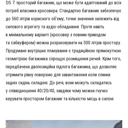
DS 7: просторий багажник, що може бути адаптований до всіх
потреб власника кросовера. Стандартно багажник забезпечує
до 560 літрів корисного об’єму; точне значення залежить від
силового агрегату та аудіо-обладнання. Проте навіть
в мінімальному варіанті (кросовер з повним приводом
та сабвуфером) можна розраховувати на 500 літрів простору.
Продумане внутрішнє планування з традиційною прямокутною
геометрією багажника спрощує розміщення речей. Крім того,
передбачена двопозиційна підлога багажника, що дозволяє
отримати рівну поверхню для завантаження коли спинки
задніх сидінь складені. До речі, вони можуть складатись
у співвідношенні 40/20/40, завдяки чому можна гнучко
керувати простором багажник та кількістю місць в салоні.