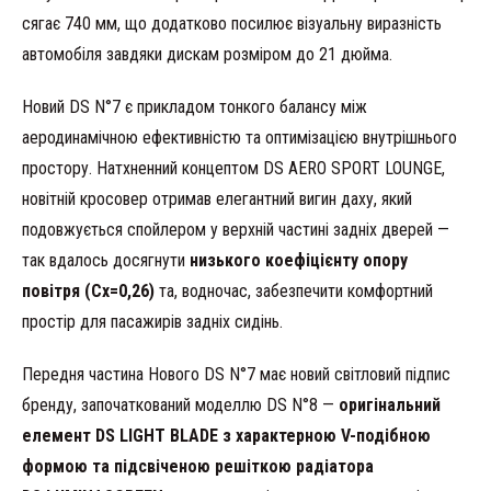
сягає 740 мм, що додатково посилює візуальну виразність
автомобіля завдяки дискам розміром до 21 дюйма.
Новий DS N°7 є прикладом тонкого балансу між
аеродинамічною ефективністю та оптимізацією внутрішнього
простору. Натхненний концептом DS AERO SPORT LOUNGE,
новітній кросовер отримав елегантний вигин даху, який
подовжується спойлером у верхній частині задніх дверей —
так вдалось досягнути
низького коефіцієнту опору
повітря (Cx=0,26)
та, водночас, забезпечити комфортний
простір для пасажирів задніх сидінь.
Передня частина Нового DS N°7 має новий світловий підпис
бренду, започаткований моделлю DS N°8 —
оригінальний
елемент DS LIGHT BLADE з характерною V-подібною
формою та підсвіченою решіткою радіатора