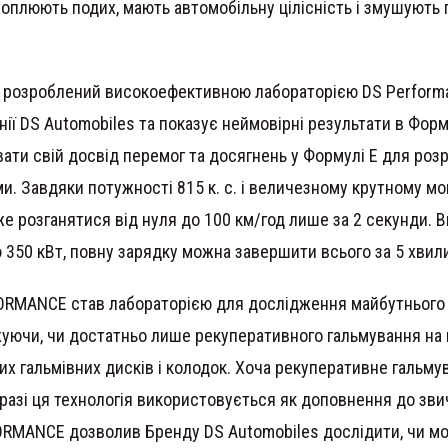
ахоплюють подих, мають автомобільну цілісність і змушують 
розроблений високоефективною лабораторією DS Performan
ії DS Automobiles та показує неймовірні результати в Форм
ати свій досвід перемог та досягнень у Формулі Е для роз
и. Завдяки потужності 815 к. с. і величезному крутному м
 розганятися від нуля до 100 км/год лише за 2 секунди. 
 350 кВт, повну зарядку можна завершити всього за 5 хвил
ORMANCE став лабораторією для дослідження майбутнього
жуючи, чи достатньо лише рекуперативного гальмування на
их гальмівних дисків і колодок. Хоча рекуперативне гальм
аразі ця технологія використовується як доповнення до зв
FORMANCE дозволив Бренду DS Automobiles дослідити, чи м