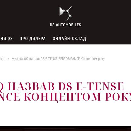
НИ DS
ПРО ДИЛЕРА
ОНЛАЙН-СКЛАД
авто
Журнал GQ назвав DS E-TENSE PERFORMANCE Концептом року!
 НАЗВАВ DS E-TENSE
NCE КОНЦЕПТОМ РОК