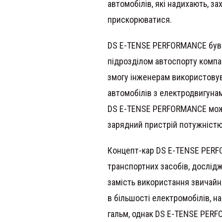
автомобілів, які надихають, з
прискорюватися.
DS E-TENSE PERFORMANCE був 
підрозділом автоспорту компан
змогу інженерам використовув
автомобілів з електродвигунам
DS E-TENSE PERFORMANCE може
зарядний пристрій потужністю
Концепт-кар DS E-TENSE PERF
транспортних засобів, дослід
замість використання звичайн
в більшості електромобілів, н
гальм, однак DS E-TENSE PER