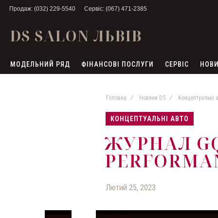
Продаж: (032) 229-5540
Сервіс: (067) 471-2385
DS SALON ЛЬВІВ
МОДЕЛЬНИЙ РЯД
ФІНАНСОВІ ПОСЛУГИ
СЕРВІС
НОВИ
Головна
Новини DS
Концептуальні 
КОНЦЕПТУАЛЬНІ АВТО
ЖУРНАЛ GQ
PERFORMA
Лютий 25, 2023