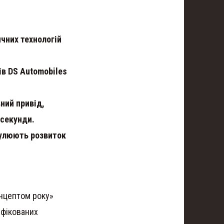
чних технологій
ів DS Automobiles
ний привід,
 секунди.
мулюють розвиток
нцептом року»
ифікованих