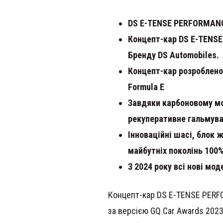
DS E-TENSE PERFORMANC
Концепт-кар DS E-TENSE
Бренду DS Automobiles.
Концепт-кар розроблено
Formula E
Завдяки карбоновому мон
рекуперативне гальмува
Інноваційні шасі, блок 
майбутніх поколінь 100
З 2024 року всі нові мо
Концепт-кар DS E-TENSE PERF
за версією GQ Car Awards 202