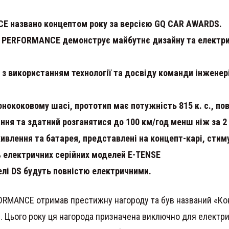
E названо концептом року за версією GQ CAR AWARDS.
 PERFORMANCE демонструє майбутнє дизайну та електри
 з використанням технології та досвіду команди інженер
ококовому шасі, прототип має потужність 815 к. с., пов
ння та здатний розганятися до 100 км/год менш ніж за 2
живлення та батарея, представлені на концепт-карі, сти
% електричних серійних моделей E-TENSE
делі DS будуть повністю електричними.
ORMANCE отримав престижну нагороду та був названий «Ко
3. Цього року ця нагорода призначена виключно для електр