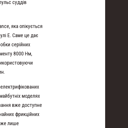
пульс суддів
ce, яка опікується
улі E. Саме це дає
робки серійних
оменту 8000 Нм,
Використовуючи
ин.
 електрифікованих
 майбутніх моделях
ування вже доступне
ичайних фрикційних
оже лише